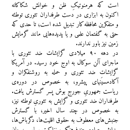
است که هرمنوتیکِ ظن و خوانش شکاکانه
اکنون به ابزاری در دست طرفداران تئوری توطئه
و متفکرین محافظه‌کار تبدیل شده است؛ تا حدی که
حتی به گفتمان علمی و یا پدیده‌هایی مانند گرمایش
زمین نیز باور ندارند.
در دهه ۹۰ میلادی گرایشات ضد تئوری با
ماجرای آلن سوکال به اوج خود رسید. در آمریکا
گرایشات ضد تئوری و حمله به روشنفکران و
آکادمسیَنهای پیشرو، به خصوص در دوره‌ی
ریاست جمهوریِ جورج بوش پسر گسترش یافت.
طرفداران ضد تئوری و گرایش به تئوریِ توطئه نیز،
به خصوص در چند سال اخیر، با گسترش
جنبش‌های معطوف به حقوق اقلیت‌ها، دگرباش‌ها،
پیدایش جوامع چند‌فرهنگی و نزاکت سیاسی ، جان