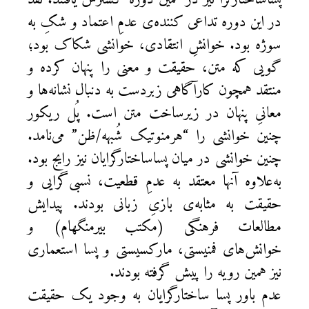
در این دوره تداعی کننده‌ی عدمِ اعتماد و شکِ به
سوژه بود. خوانشِ انتقادی، خوانشی شکاک بود؛
گویی که متن، حقیقت و معنی را پنهان کرده و
منتقد همچون کارآگاهی زبردست به دنبال نشانه‌ها و
معانیِ پنهان در زیرساخت متن است. پُل ریکور
چنین خوانشی را “هرمنوتیک شُبهه/ظن” می‌نامد.
چنین خوانشی در میان پساساختارگرایان نیز رایج بود.
به‌علاوه آنها معتقد به عدمِ قطعیت، نسبی‌گرایی و
حقیقت به مثابه‌ی بازیِ زبانی بودند. پیدایش
مطالعات فرهنگی (مکتب بیرمنگهام) و
خوانش‌های فمنیستی، مارکسیستی و پسا استعماری
نیز همین رویه را پیش گرفته بودند.
عدم باور پسا ساختارگرایان به وجود یک حقیقت