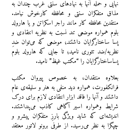
نهایی و حمله آنها به نهادهای سنتی غرب چندان به
مذاق متفکران سنتی و محافظه کارخوش نیامد.
منتقدین محافظه کار مانند راجر اسکراتن و یا هارولد
بلوم همواره موضعی تند نسبت به نظریه انتقادی و
پسا ساختارگرایان داشتند؛ موضعی که می‌توان ضدِ
نظریه/ضد تئوری نامید؛ تا جایی که هارولد بلوم
پساساختارگرایان را “مکتب غیظ” نامید.
بعلاوه منتقدان، به خصوص پیروان مکتب
فرانکفورت، همواره دید منفی به هنر و سلیقه‌ی عام
داشتند و آنها را فاقد ابزار انتقادی لازم برای درک
شرایط وهمواره اسیر آگاهی کاذب می‌پنداشتند.
اندیشه‌ای که شاید ویژگی بارزِ متفکران پیشرو و
چپگرا به نظر می‌رسید. از طرفی برونو لاتور معتقد