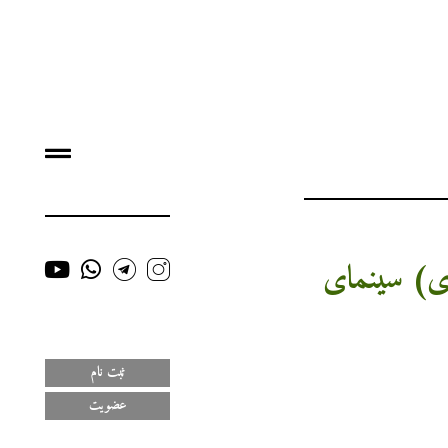
ای) سینمای
ثبت نام
عضویت