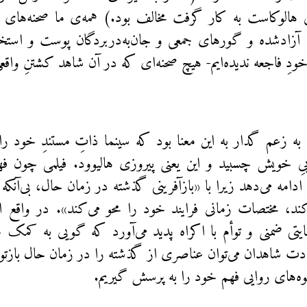
یی هالوکاست به کار گرفت مخالف بود.) همه‌ی ما صحنه‌های م
 آزادشده و گورهای جمعی و جان‌به‌دربردگان پوست و استخو
دِ فاجعه ندیده‌ایم- هیچ صحنه‌ای که در آن شاهد کشتنِ واقعی 
 زعم گدار به این معنا بود که سینما ذاتِ مستندِ خود را و
اییِ خویش چسبید و این یعنی پیروزی هالیوود. فیلمی چون فه
دامه می‌دهد زیرا با «بازآفرینی گذشته در زمان حال، بی‌آن
د، مختصات زمانی فرایند خود را محو می‌کند». در واقع این
ایتی ضمنی و توأم با اکراه پدید می‌آورد که گویی به کمک من
دت شاهدان می‌توان عناصری از گذشته را در زمان حال بازتولی
یوه‌های روایی فهم خود را به پرسش گیریم.