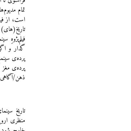
فرانسوی تا ا
تمام مدیوم‌
است، از فیلم
تاریخ‌(های) 
فیلم‌پژوهِ 
گدار و اگر،
پرده‌ی سینم
پرده‌ی مغز 
ذهن/آگاهی به
تاریخ سینم
منظری اروپ
خارج شود و 