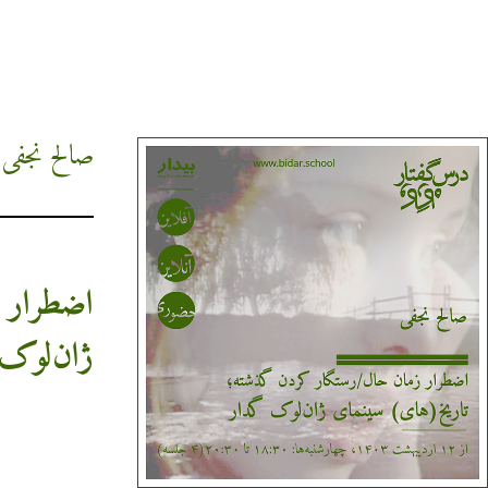
صالح نجفی
اضطرار 
ژان‌لوک