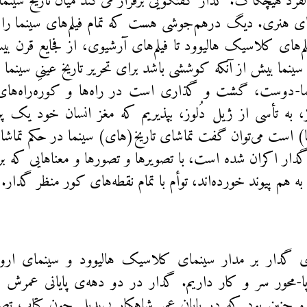
لفرد هیچکاک. گدار گفتگویی برقرار می‌کند میان تاریخ سینما و
های هنری. دیگ درهم‌جوشی هست که تمام فیلم‌های سینما را
‌های کلاسیک هالیوود تا فیلم‌های آرشیوی، از فجایع قرن بیستم 
سینما بیش از آنکه کوششی باشد برای تحریر تاریخ عینیِ سینما ا
سینما-دوست، گشت و گذاری است در راه‌ها و کوره‌راه‌های 
 به تأسی از ژیل دُلوز، بپذیریم که مغز انسان خود یک پر
ا) است می‌توان گفت تماشای تاریخ‌(های) سینما در حکم تماشا
گدار اکران شده است، با تصویرها و تصورها و معناهایی که بر 
 هم پیوند خورده‌اند، توأم با تمام نقطه‌های کور منظر گدار.
ای گدار بر مدار سینمای کلاسیک هالیوود و سینمای اروپا 
ا-محور سر و کار داریم. گدار در دو دهه‌ی پایانی عمرش ک
چنین بود که در پایان عمر شاهکار بی‌بدیلی چون کتاب تصوی