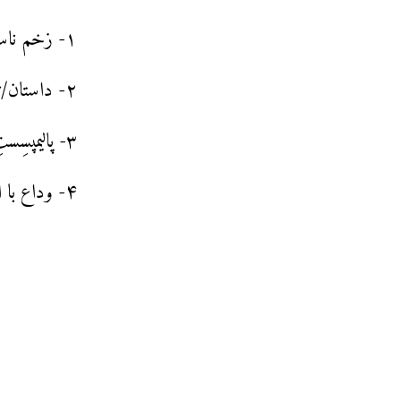
۱- زخم ناسور تاریخ سینما یا گناه موروثی فیلم‌ها: هالوکاست و رسالت سینما
۲- داستان/تاریخ‌ها و نه تاریخ: باستان‌شناسیِ قرن و لایه‌برداری از تصویرها و آواها
۳- پالیمپسِستِ گدار: شعر گفتن در ویرانه‌ها
۴- وداع با امید، وداع با زبان: نقب زدن در خاطره به هوای تکرار