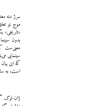
سرژ دنه معتق
موج نو تعل
«تاریخی» بن
بدون سینما 
معنی‌ست که
سینمایی می‌
که این بیان
است،‌ به سا