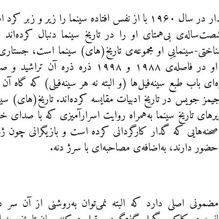
ژان‌لوک گدار در سال ۱۹۶۰ با از نفس افتاده سینما را زیر و ز
صت‌ساله‌ی بی‌همتای او را در تاریخ سینما دنبال کرده‌اند ن
ناختی-سینماییِ او مجموعه‌ی‌ تاریخ(های) سینما است، جستا
قسمت که او در فاصله‌ی ۱۹۸۸ و ۱۹۹۸ ذره ذره آ
ه‌ای باب طبع سینه‌فیل‌ها (و البته نه هر سینه‌فیلی) که گاه آن
یمز جویس در تاریخ ادبیات مقایسه کرده‌اند. تاریخ‌(های) سی
یرهای تاریخ سینما به‌همراه روایت اسرارآمیزی که با صدای خ
حنه‌هایی که گدار کارگردانی کرده است و بازیگرانی چون ژ
 حضور دارند، به‌اضافه‌ی مصاحبه‌ای با سرژ دنه.
مونی اصلی دارد که البته نمی‌توان به‌روشنی از آن سر د