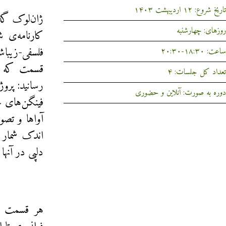
تاریخ شروع: ۱۲ اردیبهشت ۱۴۰۳
روزهای: چهارشنبه
کارنامه‌ی ش
فلسفی-زیباش
ساعت: ۱۸:۳۰-۲۰:۳۰
تعداد کل جلسات: ۴
رسانید: پروژ
دوره به صورت: آنلاین و حضوری
فینگن‌های ج
آواها و تصو
اندک شمار ص
دلپی در آنها
هر قسمت مض