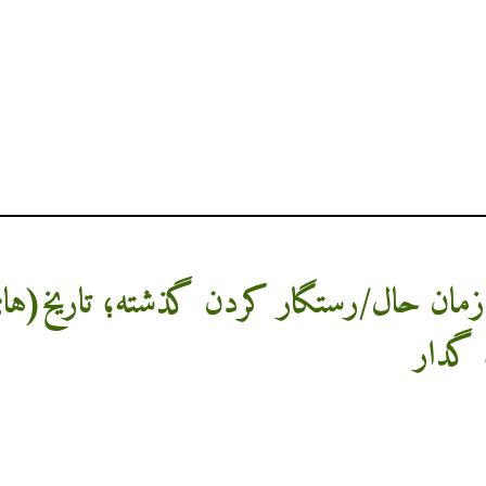
زمان حال/رستگار کردن گذشته؛ تاریخ‌(ه
 گدار