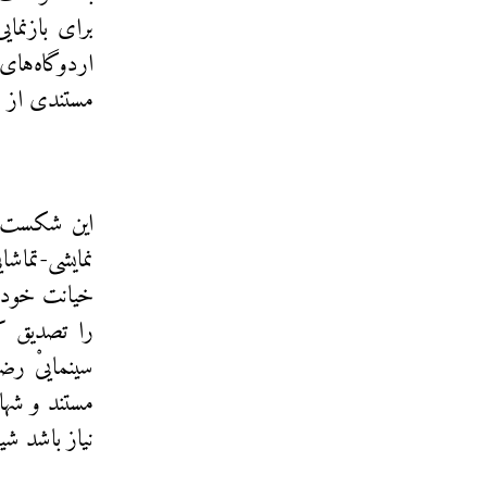
برای بازنما
اردوگاه‌های
مستندی از خو
این شکست به
نمایشی-تماش
خیانت خود ا
را تصدیق کن
سینماییْ رض
مستند و شها
نیاز باشد ش