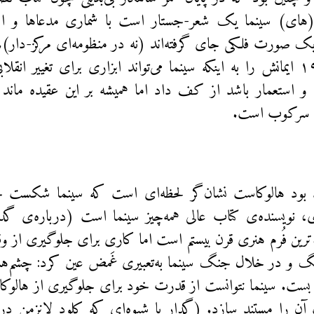
یخ(های) سینما یک شعر-جستار است با شماری مدعاها و ا
یک صورت فلکی جای گرفته‌اند (نه در منظومه‌ای مرکز-دار)
دهه‌ی ۱۹۸۰ ایمانش را به اینکه سینما می‌تواند ابزاری برای تغییر انق
 و استعمار باشد از کف داد اما همیشه بر این عقیده ماند
ی سرکوب است.
 بود هالوکاست نشان‌گر لحظه‌ای است که سینما شکست خو
ی، نویسنده‌ی کتاب عالی همه‌چیز سینما است (درباره‌ی گد
ترین فُرم هنری قرن بیستم است اما کاری برای جلوگیری از وق
 و در خلال جنگ سینما به‌تعبیری غَمض عین کرد: چشم‌های
بست. سینما نتوانست از قدرت خود برای جلوگیری از هالوکا
 آن را مستند سازد. (گدار با شیوه‌ای که کلود لانزمن در