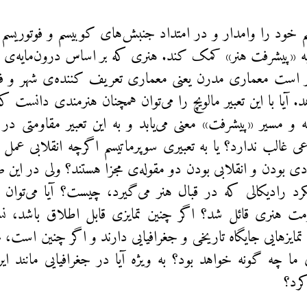
م خود را وامدار و در امتداد جنبش‌های کوبیسم و فوتوریسم م
به «پیشرفت هنر» کمک کند. هنری که بر اساس درون‌مایه‌ی ج
ر است معماری مدرن یعنی معماری تعریف کننده‌ی شهر و فض
. آیا با این تعبیر مالویچ را می‌توان همچنان هنرمندی دانست ک
 و مسیر «پیشرفت» معنی می‌يابد و به این تعبیر مقاومتی در ب
ی غالب ندارد؟ یا به تعبیری سوپرماتیسم اگرچه انقلابی عمل 
ادی بودن و انقلابی بودن دو مقوله‌ی مجزا هستند؟ ولی در این
رد رادیکالی که در قبال هنر می‌گیرد، چیست؟ آیا می‌توان 
ت هنری قائل شد؟ اگر چنین تمایزی قابل اطلاق باشد، نسبتی
ن تمایزهایی جایگاه تاریخی و جغرافیایی دارند و اگر چنین است
ی ما چه گونه خواهد بود؟‌ به ویژه آیا در جغرافیایی مانند ایر
رد؟‌