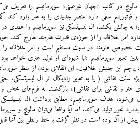
مالویچ در کتاب «جهان‌ غیرعینی» سوپرماتیسم را تعریف می‌ک
 و فوتوریسم سعی دارد عنصر جدیدی را به هنر وارد کند ک
را به چالش بکشد. ال لیسیتسکی نیز سوپرماتیسم را عهدی در ا
 دارد امر خلاقانه را از حوزه‌ی قدرت هنرمند خارج کند. حوز
ت خصوصی هنرمند در نسبت مستقیم است و امر خلاقانه را به
بدین تعبیر سوپرماتیسم تنها شیوه‌ای از تولید هنری خواهد بو
پرچم این جنبش خلاقیت. این انقلابی بودن از منظر سوپرمات
ژه سنت نقاشی ( یا به تعبیر رادیکال ‌تر ال لیسیتسکی، ح
ی هنر و نقاشی برای نقاشی)، بازگشت به فرم‌های محض و
می‌شود. هدف سوپرماتیسم، مطابق برداشت ال لیسیتسکی،
‌درد نخور تولید می‌کند. اما آیا واقعا می‌توان مالویچ و سوپ
ه پیش از آن بوده است در نظر گرفت یا خط ربطی بین آنها قا