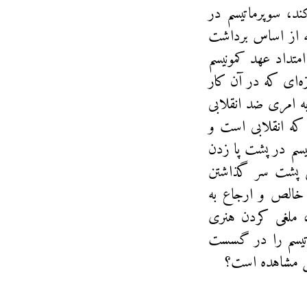
ند، سوپرماتیسم در
ه از اساس برداشت
متداد عهد کمونیسم
ه‌ای که در آن کار
 امری ضد انقلابی
د که انقلابی است و
یسم در پشت پا زدن
تی پشت سر گذاشتن
 خالص و ارجاع به
 ملغی کردن هنری
رماتیسم را در گسست
بل مشاهده است؟