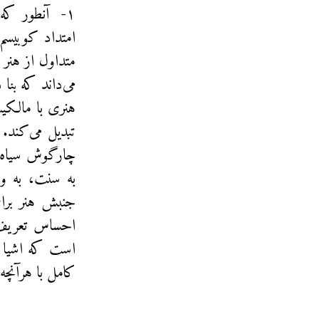
۱- آنطور که 
امتداد کوبیسم
متداول از هنر 
می‌داند که بنا
هنری با مالکی
تبدیل می‌کند. 
چارگوش سیاه، 
به سنت، به وی
جنبش هنر برا
احساس تعریف 
است که اشیا به
کامل با هرآنچ