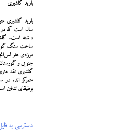
باربد گلشیری
سال است که در شاخ
داشته است. گلشیر
ساخت سنگ گور، تهی
موزه‌ی هنر لس‌انج
جنوبی و گورستان‌ه
گلشیری نقد هنری ن
متمرکز اند. در 
بوطیقای تدفین اس
دسترسی به فای