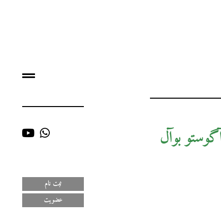
 آگوستو بوآل
ثبت نام
عضویت