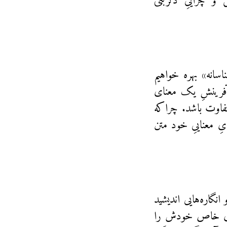
و چراییِ دگربُنی
سانه» بهره خواهیم
رینشِ یک معنا‌‌ی
متفاوت باشد. چراکه
یِ معناییِ خود متن
انگاره‌هایی اندیشید
فه‌ی خاص خودش را