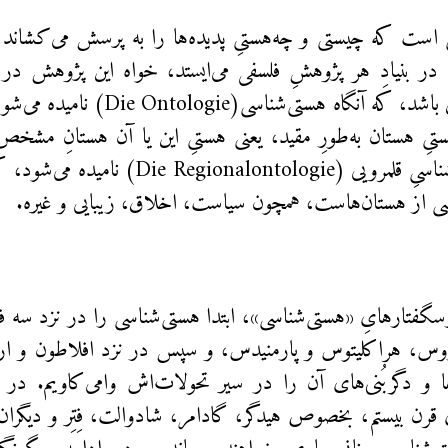
 است که چیستی و چه‌هستیِ پدیده‌ها را به پرسش می‌کشاند و
ر بنیادِ هر پژوهشِ فلسفی می‌ایستد، خواه این پژوهش درب
به‌طورِ مطلق باشد، که آنگاه هستی‌شن
تیِ هستان‌ به‌طورِ مقید، یعنی هستیِ این یا آن هستانِ مشخ
آنگاه هستی‌شناسیِ قلمرویی (gionalontologie
 از هستان‌هاست، همچون سیاست، اخلاق، زیبایی و غیره.
سگفتارهایِ «هستی‌شناسی»، ابتدا هستی‌شناسی را در نزد سه ف
روس، هراکلیتوس و پارمنیدس، و سپس در نزد افلاطون و ارس
ا و دگربُنی‌های آن را در سیر تحولات‌اش وامی‌کاویم. در ای
 قرن بیستم، بخصوص هیدگر، گادامر، شادوالت، فِتِر و دیگران