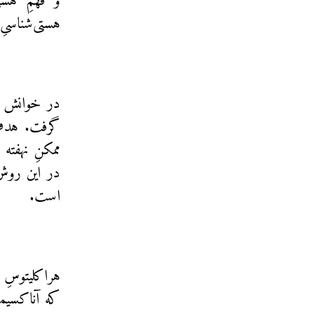
و فهمِ هست
هستی‌شناسیِ 
در خوانش مت
گرفت. هدف 
ممکنِ نهفته
در این روش،
است.
هراکلیتوسِ ا
که آناکسیم