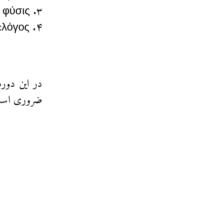
۳. φύσις : هستی هم‌چون پیدایی، پاره‌های ۱۶، ۳۰، ۶۶، ۵۱
۴. λόγος: هستی هم‌چون گردآوری، پاره‌های ۵۰، ۴۵، ۷۲، ۴۳، ۱۰۸
در این دوره 
ضروری است و