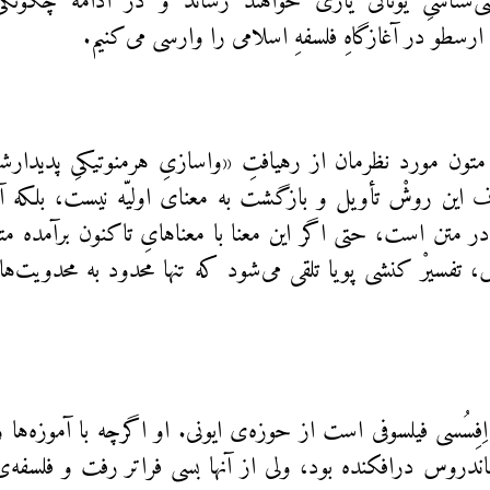
ی‌شناسیِ یونانی یاری خواهند رساند و در ادامه چگونگی 
ارسطو در آغازگاهِ فلسفهِ اسلامی را وارسی می‌کنیم.
ون مورد نظرمان از رهیافتِ «واسازیِ هرمنوتیکیِ پدیدارشنا
این روشْ تأویل و بازگشت به معنای اولیّه نیست، بلکه آف
 در متن است، حتی اگر این معنا با معناهایِ تاکنون برآمده 
 تفسیرْ کنشی پویا تلقی می‌شود که تنها محدود به محدویت‌ها
ِفِسُسی فیلسوفی است از حوزه‌ی ایونی. او اگرچه با آموزه‌ها و 
اندروس درافکنده بود، ولی از آنها بسی‌ فراتر رفت و فلس