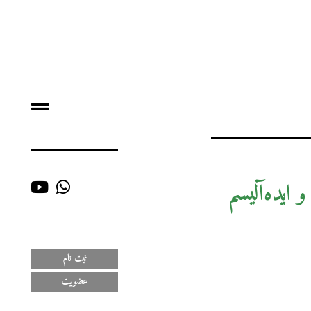
انی از کانت تا گادامر ۲-هگل و ایده‌آلیسم
ثبت نام
عضویت