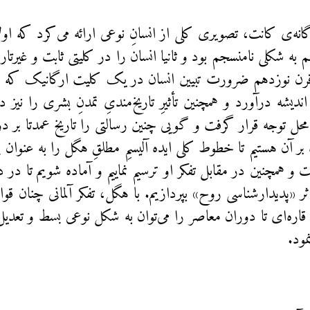
نه‌ی کانت، تصویری کلی از انسانِ نوعی ارائه می‌کرد که اولا ب
م به شکلی نامنسجم بود و ثانیا انسان را در کلیتی ثابت و غیرتا
قرن نوزدهم ضرورت تبیین انسان در یک کلیت ارگانیک که افر
ندیشه در‌آورد و همچنین تأثیرِ تاریخ‌مندیِ تمدنِ بشری را نیز 
حل توجه قرار گرفت و گویی چنین رسالتی را تاریخ عمدتا بر د
بر آن هستیم تا خطوط کلی ایده آلیسمِ مطلقِ هگل را به عنوان 
 و همچنین در مقابل تفکر او ترسیم نماییم و آماده شویم تا در 
 «پدیدارشناسی روح» بپردازیم. با هگل، تفکر آلمانی چنان قوام
قاره‌ای تا دوران معاصر را می‌توان به شکل نوعی بسط و تعدیل 
مود.