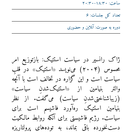
ساعت: ۱۸:۳۰-۲۰:۳۰
تعداد کل جلسات: ۶
دوره به صورت: آنلاین و حضوری
ژاک رانسیر در سیاست استتیک: بازتوزیع امر
محسوس (۲۰۰۴) می‌نویسد «استتیک» در قلبِ
سیاست است و این گزاره در تخالف است با آنچه
والتر بنیامین از «استتیک‌شدنِ سیاست»
(زیباشناختی‌شدنِ سیاست) می‌گفت. از نظر
بنیامین استتیک ره‌آورد فاشیسم است برای
سیاست. رژیم فاشیستی برای آنکه روابط مالکیت
دست‌نخورده باقی بماند، به توده‌های پرولتاریزه