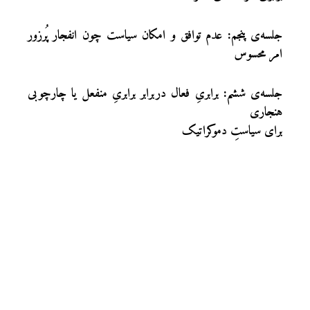
جلسه‌ی پنجم: عدم توافق و امکان سیاست چون انفجار پُرزور
امر محسوس
جلسه‌ی ششم: برابریِ فعال دربرابر برابریِ منفعل یا چارچوبی
هنجاری
برای سیاستِ دموکراتیک