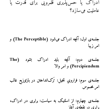
ادراک یا حس‌پذیریْ قلمرویی برای قدرت یا
عاملیت می‌سازد؟
جلسه‌ی اول: آنچه ادراک می‌شود (The Perceptible) و
امر زیبا
جلسه‌ی دوم: آنچه باید ادراک بشود (The
Percipiendum) و امر والا
جلسه‌ی سوم: فرارویِ تخیل: تَرک‌انداختن در بازتوزیع غالب
امر محسوس
جلسه‌ی چهارم: از استتیک به سیاست: برابری در ادراک،
برابری در نقطه‌ی آغاز