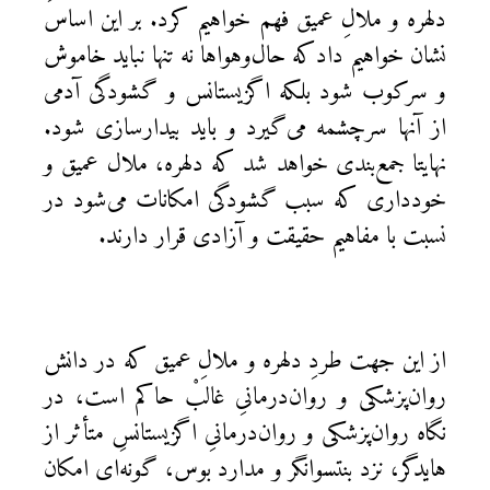
دلهره و ملالِ عميق فهم خواهيم كرد. بر اين اساس
نشان خواهیم داد‌كه حال‌وهواها نه تنها نبايد خاموش
و سركوب شود بلكه اگزيستانس و گشودگی آدمی
از آنها سرچشمه می‌گيرد و بايد بيدارسازی شود.
نهايتا جمع‌بندی خواهد شد كه دلهره، ملال عميق و
خودداری كه سبب گشودگی امكانات می‌شود در
نسبت با مفاهيم حقيقت و آزادی قرار دارند.
از اين جهت طردِ دلهره و ملالِ عميق كه در دانش
روان‌پزشكی و روان‌درمانیِ غالبْ حاكم است، در
نگاه روان‌پزشكی و روان‌درمانیِ اگزيستانسِ متأثر از
هايدگر، نزد بنتسوانگر و مدارد بوس، گونه‌ای امكان