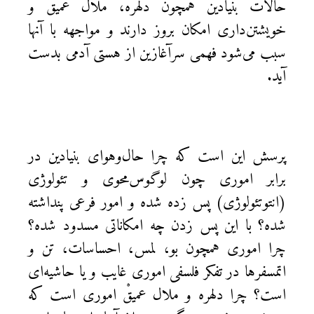
حالات بنيادين همچون دلهره، ملال عميق و
خويشتن‌داری امکان بروز دارند و مواجهه با آنها
سبب می‌شود فهمی سرآغازين از هستی آدمی بدست
آيد.
پرسش اين است که چرا حال‌وهوای بنيادين در
برابر اموری چون لوگوس‌محوی و تئولوژی
(انتوتئولوژی) پس زده شده و امور فرعی پنداشته
شده؟ با اين پس زدن چه امکاناتی مسدود شده؟
چرا اموری همچون بو، لمس، احساسات، تن و
اتمسفرها در تفکر فلسفی اموری غايب و يا حاشيه‌ای
است؟ چرا دلهره‌ و ملال عميقْ اموری است که