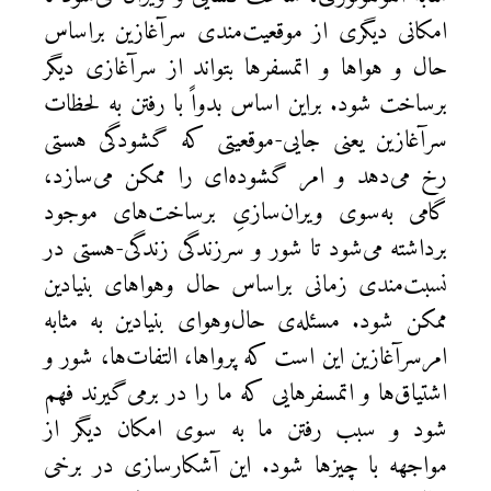
امکانی ديگری از موقعيت‌مندی سرآغازين براساس
حال و هوا‌ها و اتمسفرها بتواند از سرآغازی ديگر
برساخت شود. براين اساس بدواً با رفتن به لحظات
سرآغازين یعنی جایی-موقعیتی که گشودگی هستی
رخ می‌دهد و امر گشوده‌ای را ممکن می‌سازد،
گامی به‌سوی ویران‌سازیِ برساخت‌های موجود
برداشته می‌شود تا شور و سرزندگی زندگی-هستی در
نسبت‌مندی زمانی براساس حال وهواهای بنيادين
ممکن شود. مسئله‌ی حال‌وهوای بنيادين به مثابه
امرسرآغازين اين است که پرواها، التفات‌ها، شور و
اشتياق‌ها و اتمسفرهايی که ما را در برمی‌گيرند فهم
شود و سبب رفتن ما به سوی امکان ديگر از
مواجهه با چيزها ‌شود. اين آشکارسازی در برخی