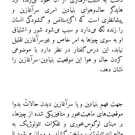
دست به نسبت-رفتاری از آن خود می‌زند. نزد
هایدگر حال‌وهوای بنيادين امری سرآغازين و
پيشانظری است که اگزيستانس و گشودگی انسان
را زنده نگه می‌دارد و سبب می‌شود شور و اشتياق
او به سوی چيزها به امر خاص و غيرسرآغازين تقليل
نيابد. اين درس‌گفتار در نظر دارد با موضوعی
کردن حال و هوا اين موقعيت بنيادين-سرآغازين را
نشان دهد.
جهت فهم بنيادين و يا سرآغازين ديدن حالاتْ بدوا
موقعيت‌های ماهيت‌محور و متافيزيکی شده از چيزها،
بر مبنای لوگوس‌محوری و تفکرات تئولوژيک به
مثابه انتوتئولوژیْ، ساخت‌گشايی و ويران می‌‌شود تا