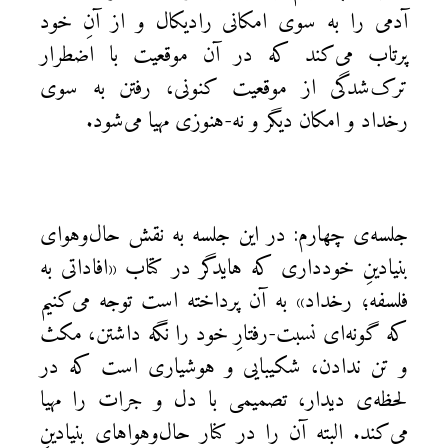
آدمی را به سوی امكانی راديكال و از آنِ خود
پرتاب می‌كند كه در آن موقعيت با اضطرار
ترک‌شدگی از موقعيت کنونی، رفتن به سوی
رخداد و امکان ديگر و نه-هنوزی مهيا می‌شود.
جلسه‌ی چهارم: در اين جلسه به نقش حال‌وهوای
بنيادينِ خودداری كه هايدگر در كتاب «افاداتی به
فلسفه؛ رخداد» به آن پرداخته است توجه می‌كنيم
که گونه‌ای نسبت-رفتارِ خود را نگه داشتن، مکث
و تن ندادن، شکيبايی و هوشياری است كه در
لحظه‌ی ديدار، تصميمی با دل و جرات را مهیا
می‌کند. البته آن را در كنار حال‌وهواهای بنيادينِ