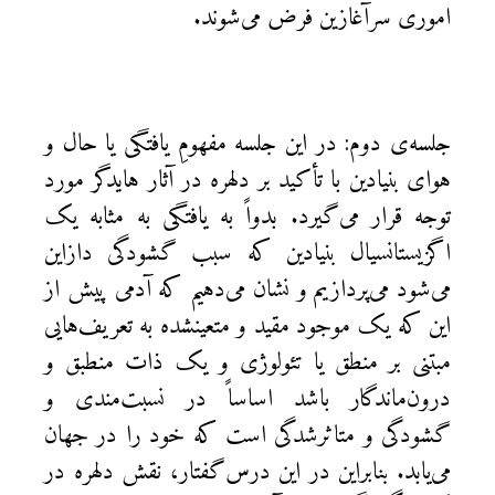
اموری سرآغازين فرض می‌شوند.
جلسه‌ی دوم: در اين جلسه مفهومِ ‌يافتگی يا حال و
هوای بنيادين با تأكيد بر دلهره در آثار هايدگر مورد
توجه قرار می‌گيرد. بدواً به يافتگی به مثابه يک
اگزيستانسيال بنيادين که سبب گشودگی دازاين
می‌شود می‌پردازیم و نشان می‌دهیم كه آدمی پيش از
اين که يک موجود مقيد و متعين‎شده به تعريف‌هايی
مبتنی بر منطق يا تئولوژی و يک ذات منطبق و
درون‌ماندگار باشد اساساً در نسبت‌مندی و
گشودگی و متاثرشدگی است که خود را در جهان
می‌يابد. بنابراين در اين درس‌گفتار، نقش دلهره در