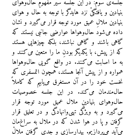
جلسه‌ی سوم: در اين جلسه سير مفهومِ حال‌وهوای
بنيادين و يافتگیْ نزد هايدگر با توجه به حال و هوای
بنيادين ملالِ عميق مورد توجه قرار می‌گيرد و نشان
داده می‌شود حال‌وهواها عوارضی جانبی نیستند كه
گاهی باشند و گاهی نباشند، بلکه چیزهایی هستند
که از پیش، با یکدیگر بودنِ ما را متعین می‌کنند و
به ما اصابت می‌كنند. در واقع گویی حال‌وهواها
همواره و از پیش آنجا هستند، همچون اتمسفری كه
نخست خود را در آن مستغرق می‌يابيم كه کاملاً
حال‌مندمان می‌کند. در اين جلسه خصوصيات
حال‌و‌هوای بنيادينِ ملال عميق مورد توجه قرار
می‌گيرد و به ويژگی تهی‌وانهادگی و در تعليق قرار
گرفتن و پا در هوا شدن كه در ملال به سراغ‌مان
می‌آيد می‌پردازیم. بيدارسازی و جدی گرفتن ملالْ