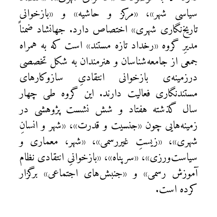
سیاسی شهر»، «مرکز و حاشیه» و «بازخوانی
تاریخ‌نگاری شهری» اختصاص دارد. جهانشاد ضمناً
مدیرِ گروه «رخداد تازه مستند» است که به همراه
جمعی از جامعه‌شناسان و هنرمندان به شکل تخصصی
درزمینه‌ی بازخوانی انتقادیِ سازوکارهای
مستندنگاری فعالیت دارند. این گروه طی چهار
سال گذشته هفتاد و شش نشست پژوهشی در
زمینه‌هایی چون «جنسیت و قدرت»، «شهر و انسانِ‌
شهری»، «زیستِ غیررسمی»، «شهر، معماری و
سیاست‌ورزی»، «سرپناه»، «بازخوانیِ انتقادی نظام
آموزش رسمی» و «جنبش‌های اجتماعی» برگزار
کرده است.