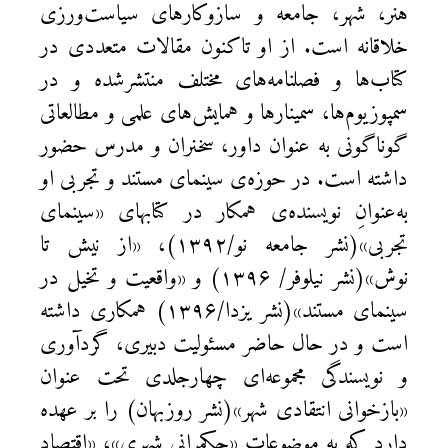
هنر، شهر، جامعه و سازوکارهای سیاست‌ورزی
خلاقانه است. از او تاکنون مقالات متعددی در
کتاب‌ها و فصلنامه‌های مختلف منتشرشده و در
سمپوزیوم‌ها، سمینارها و همایش‌های علمی و مطالعاتی
گوناگونی به ‌عنوان داور، سخنران و مدرس حضور
داشته است. در حوزه‌ی سینمای مستند و تجربی او
به‌عنوانِ نویسنده‌ی همکار در کتابهای «سینمای
تجربی»(نشر جامعه نو/۱۳۹۲)، «از نیش تا
نوش»(نشر نیلوفر/ ۱۳۹۶) و «واقعیت و تخیل در
سینمای مستند»(نشر یزدا/۱۳۹۶) همکاری داشته
است و در حال حاضر مسئولیت دبیری، گردآوری
و نویسندگی مجموعه‌ای چهارجلدی تحت عنوان
«بازخوانی انتقادی شهر»(نشر روزبهان) را بر عهده
دارد که به موضوعات «حکمرانی شهری»، «اقتصاد