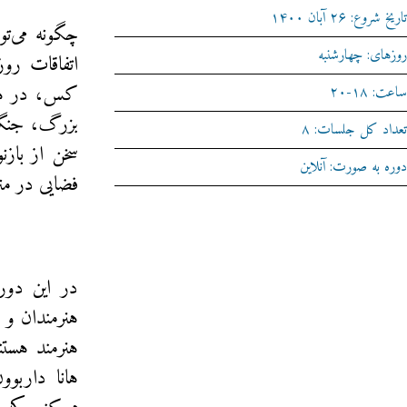
تاریخ شروع: ۲۶ آبان ۱۴۰۰
چگونه می‌تو
روزهای: چهارشنبه‌
اتفاقات رو
کس، در هر ج
ساعت: ۱۸-۲۰
بزرگ، جنگها
تعداد کل جلسات: ۸
سخن از بازن
دوره به صورت: آنلاین
فضایی در متن
در این دوره
هنرمندان و 
هنرمند هستند
هانا داربوو