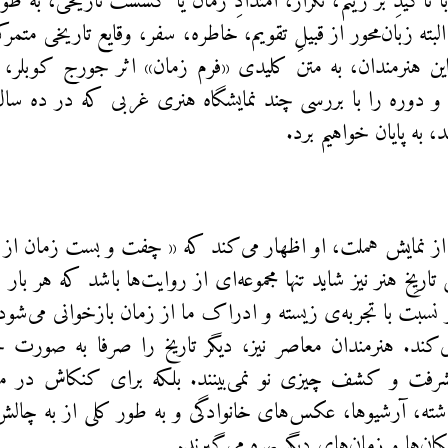
ا تاکیدِ بر ریتم، تکرار، امتدادِ زمان یا گسست تاریخی، به طو
البته زبان‌محور از قبیلِ تقویم، خاطره، سفر، وقایع تاریخی متمرک
این هنرمندان، به متن کلیدی «فرم زمان» اثر جورج کوبلر، 
و دوره را با بررسی چند نمایشگاه هنری غربی که در ده سال ا
، به پایان خواهیم برد.
 از نمایش هملت، او اظهار می‌کند که « چفت و بست زمان ا
 تاریِخ هنر نیز شاید تنها مجموعه‌ای از روایت‌ها باشد که هر ب
نسبت با تجربه‌ی زیسته و ادراک ما از زمان بازخوانی می‌شود
‌کند. هنرمندان معاصر نیز، دیگر تاریخ را صرفا به صورت 
یشرفت و کشف چیزی نو نمی‌بینند. بلکه برای کنکاش در مفاه
شته، آرشیوها، عکس‌های خانوادگی و به طور کلی از به چا
ان‌ها و زمان‌های دیگر بهره می‌گیرند.