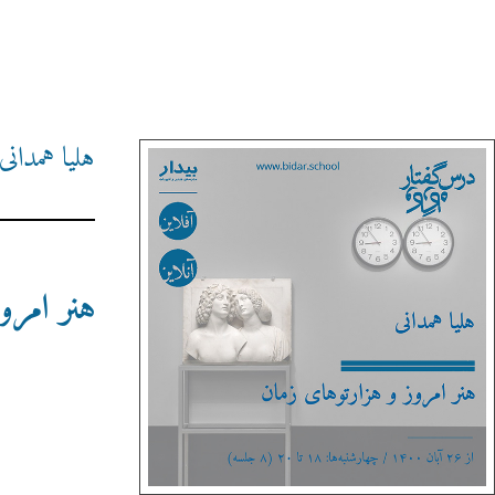
هلیا همدانی
هنر امرو