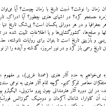
ان زمان را نوشت؟ نسبت تاریخ با زمان چیست؟ آیا می‌توان
زمره جستجو کرد؟ در اشیای هنری چطور؟ آیا ادراکِ تاریخ
غرافیا و در هر دورانی یکسان است؟ بی‌شک تاریخ تنها مجم
 و صلح‌ها، کشورگشایی‌ها و یا اطلاعاتِ تثبیت شده در تق
ویسی و بازبینی تاریخ است تا بتوان برای روایات نانوشته، 
 تاریخِ رسمی باز کرد و در نور امروز، گذشته و آینده را از نو
 می‌خواهیم به مددِ آثار هنری (عمدتا غربی)، بر مفهوم «
متفکران معاصر تمرکز کنیم. گرچه تمام آثار هنری به نوعی سندی
، در این دوره آثار هنرمندانی چون پیرو مانزونی، الیگیئرو بوئ
ن، اُن کاوارا، شانتال آکرمان و دومِنیک گونزالس فورتسْتِ