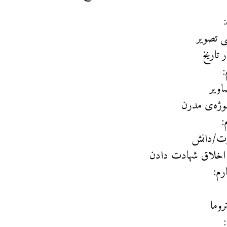
ی تصویر
 تاریخ
اویر
وژه‌ی مدرن
:
رت/دانش
 اخلاق شهادت دادن
رم:
روما