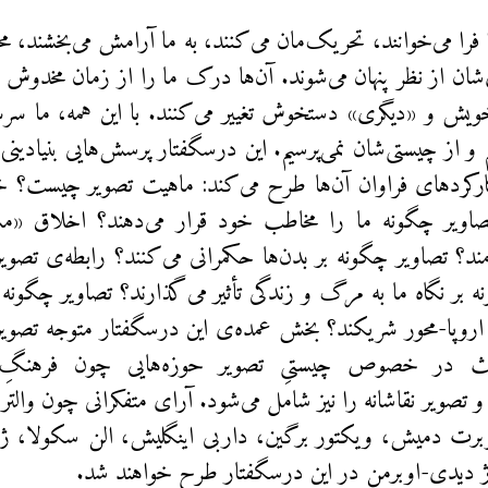
 فرا می‌خوانند، تحریک‌مان می‌کنند، به ما آرامش می‌بخشند، مح
شان از نظر پنهان می‌شوند. آن‌ها درک ما را از زمان مخدوش ‌م
ویش و «دیگری» دستخوش تغییر می‌کنند. با این همه، ما سرسرا
 و از چیستی‌شان نمی‌پرسیم. این درسگفتار پرسش‌هایی بنیادینی 
رکردهای فراوان آن‌ها طرح می‌کند: ماهیت تصویر چیست؟ خو
اویر چگونه ما را مخاطب خود قرار می‌دهند؟ اخلاق «م
د؟ تصاویر چگونه بر بدن‌ها حکمرانی می‌کنند؟ رابطه‌ی تصو
ه بر نگاه ما به مرگ و زندگی تأثیر می‌گذارند؟ تصاویر چگونه
ی اروپا-محور شریکند؟ بخش عمده‌ی این درسگفتار متوجه تصویر
حث در خصوص چیستیِ تصویر حوزه‌هایی چون فرهنگِ 
و تصویر نقاشانه را نیز شامل می‌شود. آرای متفکرانی چون والتر ب
برت دمیش، ویکتور برگین، داربی اینگلیش، الن سکولا، ژ
ژ دیدی-اوبرمن در این درسگفتار طرح خواهند شد.