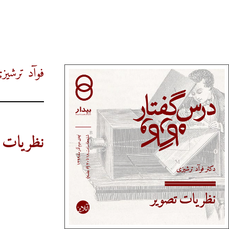
فوآد ترشیز
نظریات 