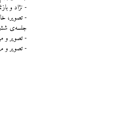
⁃ نژاد و بازنم
⁃ تصویر، خان
جلسه‌ی ششم
⁃ تصویر و م
⁃ تصویر و 