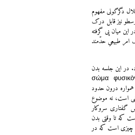
خلال دگرگونی مفهوم
رسطو نیز قابل درک
 این میان پی گرفته
امر طبیعیِ حدّمند
. در این جلسه بدن
ر افق طبیعی–غایت‌شناختی ارسطویی می‌خوانیم: بدن به‌مثابه σώμα φυσικὸν
رش همواره درون حدود
ریخی است، نه موضوع
ش گفتاری سروکار
ست که تا وقتی بدن
ن چیزی است که در