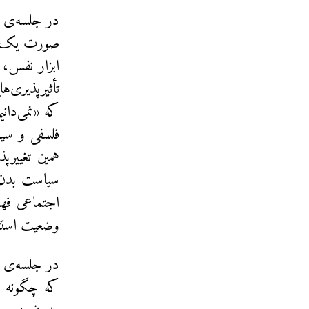
در جلسه‌ی سو
صورت یک اص
ابزار نفس،
تأثیرپذیری‌ه
که «نمی‌دانی
فلسفی و سیا
همین تغییرپ
سیاست بدن ن
اجتماعی فهم
وضعیت استثن
در جلسه‌ی چه
که چگونه بد