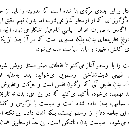
ار بر این ایده‌ی مرکزی بنا شده است که مدرنیته را باید از 
دگرگونی‌ای که از ارسطو آغاز نمی‌شود، اما بدون فهم دقیق ا
گامبن به صورت بحران سیاسیِ تمام‌عیار آشکار می‌شود. آنچه در
تاریخ نظریه‌های بدن، بلکه مسیری است که در آن بدن از یک 
ای کنش، تغییر، و نهایتاً سیاست بدل می‌شود.
 را با ارسطو آغاز می‌کنیم تا نقطه‌ی صفر مسئله روشن شود
را د
ὀργανικόν، بدنِ طبیعیِ آلی که ارگانونِ نفس است و حرکت و تغیی
مند فهمیده می‌شود. تأکید می‌کنیم که در این افق، بدن نه تا
ه سیاسی؛ بدن داده شده است و سیاست با لوگوس و کن
ین جلسه دفاع از ارسطو نیست، بلکه نشان دادن این نکته ا
ه می‌شود، «سیاست بدن» ناممکن است. این حدّ ارسطویی هما