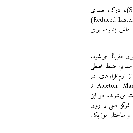
تمرکز ویژه‌ای بر مفاهیم پایه‌ای همچون «شیء صوتی» (Sound Object)، درک صدای
اکوسماتیک (Acousmatic)، و مهارت «گوش‌ دادن تقلیل‌یافته» (Reduced Listening)
ده‌اش بشنود. برای
ری متریال می‌شود.
یدانیِ ضبط محیطی
ه از نرم‌افزارهای در
دسترس خود، از محیط‌هایی مثل PD, SuperCollider و Ableton, Max/MSP تا
 با این اصوات می‌شوند. در این
تمرکز اصلی بر روی
م و ساختار موزیک