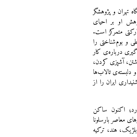
اه تهران و پژوهشگر
ن(۱) است. موضوع پژوهش او بر احیای
رکتی متمرکز است.
طی و بوم‌شناختی را
دگیری درباره‌ی کار
شتن، آشپزی کردن،
 دلبسته‌ی تالاب‌ها
یداری ایران را از
A در تهران همکاری دارد؛ اکنون ساکن
های معاصر بارسلونا
بلژیک، هند، ترکیه