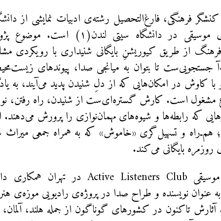
 و کنشگر فرهنگی، فارغ‌التحصیل رشته‌ی ادبیات نمایشی از دانشگ
دکتری رشته‌ی موسیقی در دانشگاه سیتی لند
رهنگ از طریق کیوریشنِ بایگانی شنیداری با رویکردی مشا
‌آ جستجو‌یی‌ست تا بتوان به میانجی صدا، پیوندهای زیست‌محی
با کاوش در امکان‌هایی که از دلِ شنیدن پدید می‌آیند، به یا
اع مشغول است. کارش گستره‌ای‌ست از شنیدن، راه رفتن، نو
یی که رابطه‌ها و شیوه‌های مهمان‌نوازی را پرورش می‌دهند. او
 هم‌ـ‌راه و تسهیل‌گری «خاموش» که به همراه جمعی میراث شن
روزمره بایگانی می‌کند.
پانته‌آ با لیبل موسیقی ctive Listeners Club
به عنوان نویسنده و طراح صدا در پروژه‌ی رادیویی موزه‌ی هنر
. آثارش تاکنون در کشورهای گوناگون از جمله هلند، آلمان، 