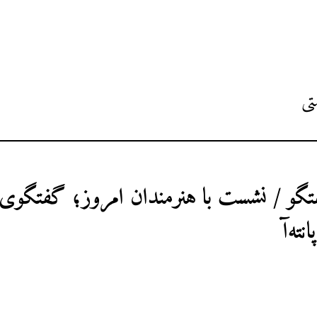
ی
تگو / نشست با هنرمندان امروز؛ گفتگوی
نته‌آ