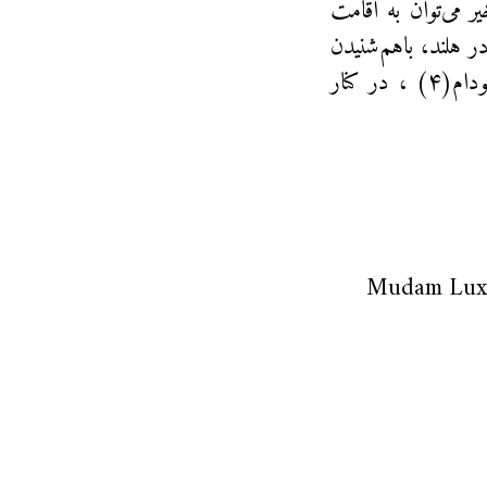
 می‌توان به اقامت
لیت در موزه‌ی جهانی خاک و دوسالانه‌ی سانیک‌آکتس(۲) در هلند، باهم‌شنیدن
در موزه‌ی هنر اولو(۳) در فنلاند، صداگردی و سبزی‌چینی در موزه‌ی مودام(۴) ، در کنار
Mudam Luxe