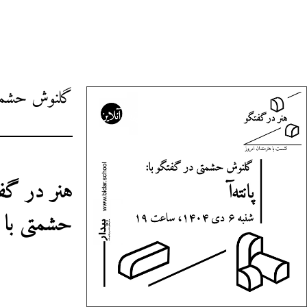
گلنوش حشمت
هنر در گف
حشمتی با پا