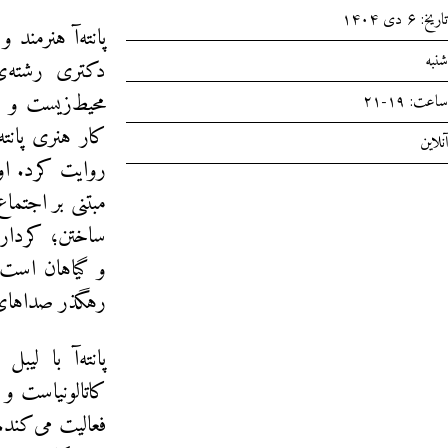
تاریخ: ۶ دی ۱۴۰۴
پانته‌آ هنرمند
شنبه
محیط‌زیست و ف
ساعت: ۱۹-۲۱
کار هنری پانته
آنلاین
روایت کرد. او 
مبتنی بر اجتم
ساختن؛ کردارها
و گیاهان است؛
رهگذر صداهای 
کاتالونیاست و 
فعالیت می‌کند